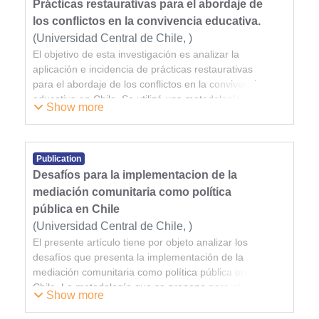
Prácticas restaurativas para el abordaje de
los conflictos en la convivencia educativa.
(
Universidad Central de Chile,
)
El objetivo de esta investigación es analizar la
Gentile Aedo, Carla Paz
aplicación e incidencia de prácticas restaurativas
para el abordaje de los conflictos en la convivencia
educativa en Chile. Se utilizó una metodología
Show more
cualitativa descriptiva utilizando fuentes primarias y
secundarias, frente a lo que se concluye que las
prácticas restaurativas incluyen métodos como la
mediación, los círculos de sentencia y otras
Publication
estrategias enfocadas en la reparación del daño y la
Desafíos para la implementacion de la
reconciliación de las partes, lo que puede
mediación comunitaria como política
transformar y mejorar el clima en las instituciones
pública en Chile
educativas. Se espera que estas prácticas no sólo
(
Universidad Central de Chile,
)
aborden los conflictos cuando ocurren, sino que
El presente artículo tiene por objeto analizar los
Melo García, Claudio Antonio
también prevengan su aparición mediante la
desafíos que presenta la implementación de la
promoción de una cultura de respeto y
mediación comunitaria como política pública en
colaboración. Al analizar el impacto de estas
Chile. La metodología que se propone para el
prácticas se busca evidenciar mejoras en la
Show more
desarrollo de este trabajo será cualitativa de diseño
cohesión social, la reducción de incidentes
exploratorio buscando los factores que pueden