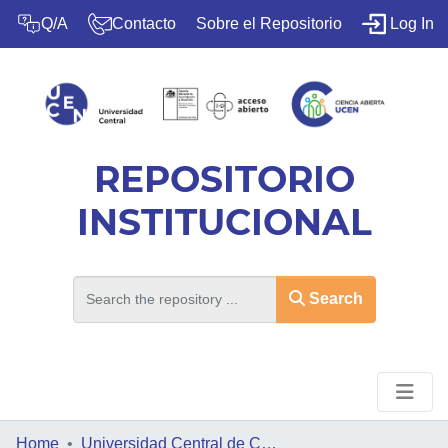
(c
Q/A
Contacto
Sobre el Repositorio
Log In
REPOSITORIO
INSTITUCIONAL
Search
Home
HOME
Universidad Central de Chile