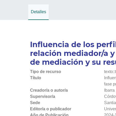
Detalles
Influencia de los perf
relación mediador/a y 
de mediación y su res
Tipo de recurso
texto::
Título
Influe
fase p
Creador/a o autor/a
Ibarra
Supervisor/a
Córdo
Sede
Santi
Editor/a o publicador
Univer
Año de Publicación
2024-