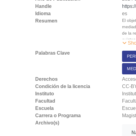
Handle
https:
Idioma
es
El obje
Resumen
mediado
de la r
existen
Sho
Aparte 
Neutral
Palabras Clave
PERF
posible
sesgos 
MED
cualita
descono
Derechos
Acceso
descono
Condición de la licencia
CC-B
conduct
Instituto
Instit
educaci
Facultad
Facul
accesor
Escuela
Escuel
persona
Carrera o Programa
Magist
incorpo
forma d
Archivo(s)
Lo ante
N
tales c