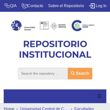
(c
Q/A
Contacto
Sobre el Repositorio
Log In
REPOSITORIO
INSTITUCIONAL
Search
Home
HOME
Universidad Central de Chile
Facultades