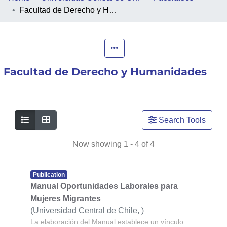
Facultad de Derecho y Humanidades
PEOPLE
PROJECTS
Facultad de Derecho y Humanidades
FACULTIES
COLLECTIONS
Search Tools
Now showing
1 - 4 of 4
Publication
Manual Oportunidades Laborales para
Mujeres Migrantes
(
Universidad Central de Chile,
)
La elaboración del Manual establece un vínculo
Erices, Samuel
;