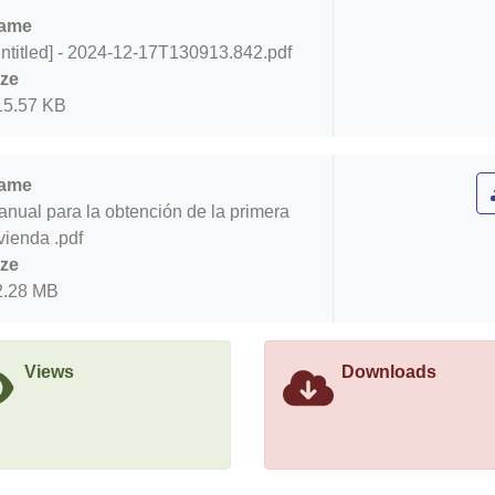
ame
ntitled] - 2024-12-17T130913.842.pdf
ize
15.57 KB
ame
nual para la obtención de la primera
vienda .pdf
ize
2.28 MB
Views
Downloads