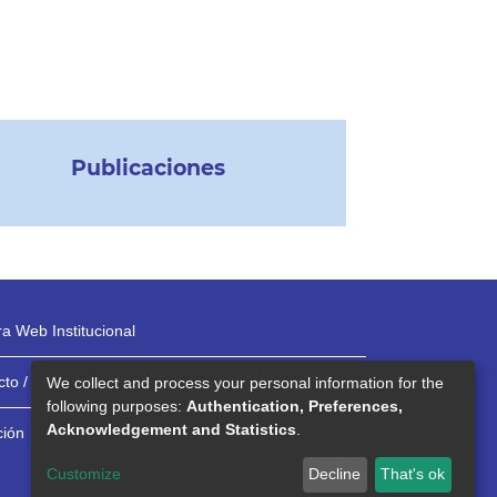
Publicaciones
a Web Institucional
to / Teléfonos
We collect and process your personal information for the
following purposes:
Authentication, Preferences,
Acknowledgement and Statistics
.
ción
Customize
Decline
That's ok