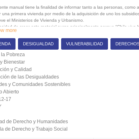
ente manual tiene la finalidad de informar tanto a las personas, como 
 una primera vivienda por medio de la adquisición de uno los subsidio
e el Ministerios de Vivienda y Urbanismo.
sidad de crear este material surge principalmente porque “Chile vive 
w more
as necesitan urgentemente una vivienda, contamos con más de 71 mil a
IENDA
DESIGUALDAD
VULNERABILIDAD
DERECHOS
miento y las malas condiciones de muchas viviendas se suman a los pr
os y equipamientos esenciales para una buena calidad de vida” (Minist
 la Pobreza
las causas es la desinformación que tiene la ciudadanía con respecto
y Bienestar
ra en los canales digitales de el mismo Ministerio de Vivienda y Urban
ción y Calidad
rmación para que sea más clara e incentive a la participación a futuras
ción de las Desigualdades
enta “Recorriendo la postulación”
des y Comunidades Sostenibles
 Abierto
12-17
Y
tad de Derecho y Humanidades
a de Derecho y Trabajo Social