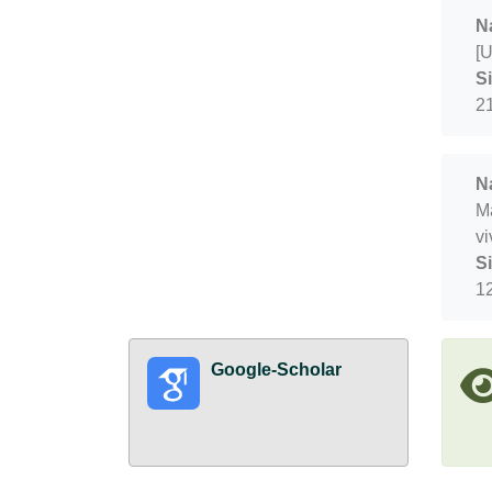
N
[U
S
2
N
Ma
vi
S
1
Google-Scholar