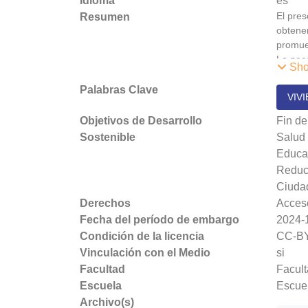
Idioma
es
El pres
Resumen
obtener
promuev
La nece
Sho
mil
famili
Palabras Clave
VIV
hacina
servici
Objetivos de Desarrollo
Fin de
Una de 
Sostenible
Salud 
encuent
Educa
la info
Reduc
herrami
Ciuda
Derechos
Acceso
Fecha del período de embargo
2024-
Condición de la licencia
CC-B
Vinculación con el Medio
si
Facultad
Facul
Escuela
Escuel
Archivo(s)