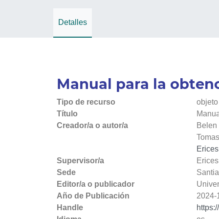
Detalles
Manual para la obtenc
Tipo de recurso
objeto
Título
Manual
Creador/a o autor/a
Belen
Tomas
Erices
Supervisor/a
Erices
Sede
Santi
Editor/a o publicador
Univer
Año de Publicación
2024-
Handle
https: