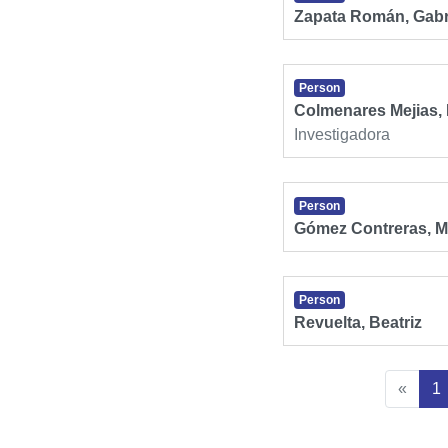
Zapata Román, Gabr
Person
Colmenares Mejias, 
Investigadora
Person
Gómez Contreras, M
Person
Revuelta, Beatriz
(
«
1