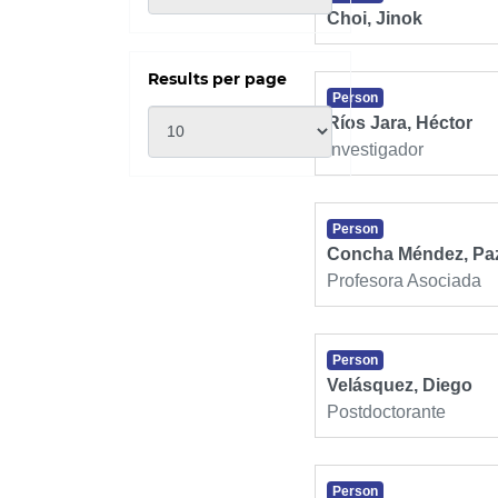
Choi, Jinok
Results per page
Person
Ríos Jara, Héctor
Investigador
Person
Concha Méndez, Paz
Profesora Asociada
Person
Velásquez, Diego
Postdoctorante
Person