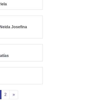
iela
Neida Josefina
atías
current)
2
»