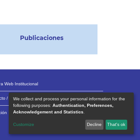
Publicaciones
a Web Institucional
to / Teléfonos
We collect and process your personal information for the
following purposes:
Authentication, Preferences,
Acknowledgement and Statistics
.
ción
Customize
Decline
That's ok