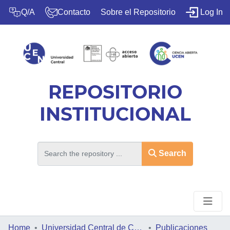
(c
Q/A
Contacto
Sobre el Repositorio
Log In
REPOSITORIO
INSTITUCIONAL
Search
Home
HOME
Universidad Central de Chile
Publicaciones