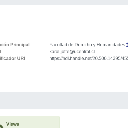
ación Principal
Facultad de Derecho y Humanidades
l
karol.jofre@ucentral.cl
ificador URI
https://hdl.handle.net/20.500.14395/45
Views