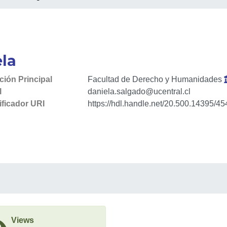
ela
ación Principal
Facultad de Derecho y Humanidades
l
daniela.salgado@ucentral.cl
ificador URI
https://hdl.handle.net/20.500.14395/45
Views