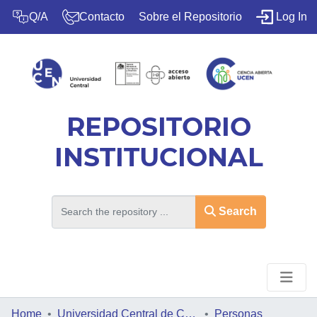
(c
Q/A
Contacto
Sobre el Repositorio
Log In
REPOSITORIO
INSTITUCIONAL
Search
Home
HOME
Universidad Central de Chile
Personas