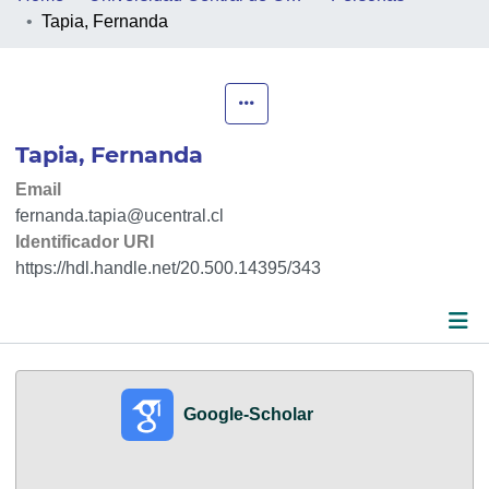
Tapia, Fernanda
PEOPLE
PROJECTS
Tapia, Fernanda
FACULTIES
Email
COLLECTIONS
fernanda.tapia@ucentral.cl
Identificador URI
https://hdl.handle.net/20.500.14395/343
Métricas
Google-Scholar
Detalles