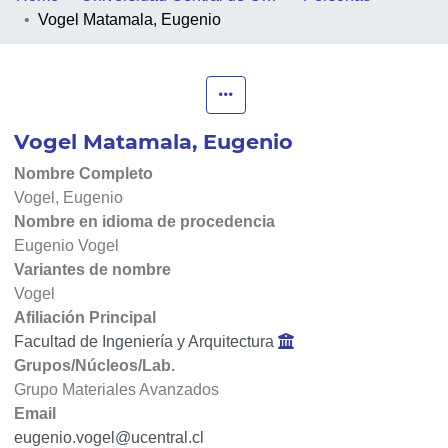
Vogel Matamala, Eugenio
PEOPLE
PROJECTS
Vogel Matamala, Eugenio
FACULTIES
Nombre Completo
COLLECTIONS
Vogel, Eugenio
Nombre en idioma de procedencia
Eugenio Vogel
Variantes de nombre
Vogel
Afiliación Principal
Facultad de Ingeniería y Arquitectura
Grupos/Núcleos/Lab.
Grupo Materiales Avanzados
Email
eugenio.vogel@ucentral.cl