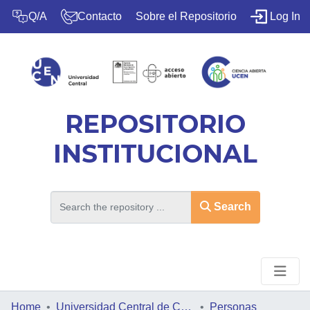
(c
Q/A
Contacto
Sobre el Repositorio
Log In
REPOSITORIO
INSTITUCIONAL
Search
Home
HOME
Universidad Central de Chile
Personas