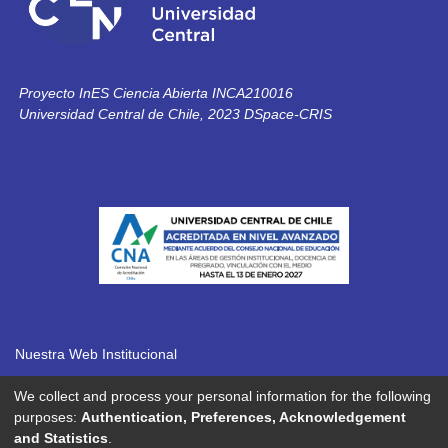
Proyecto InES Ciencia Abierta INCA210016
Universidad Central de Chile, 2023 DSpace-CRIS
Nuestra Web Institucional
We collect and process your personal information for the following
Contacto / Teléfonos
purposes:
Authentication, Preferences, Acknowledgement
and Statistics
.
Ubicación