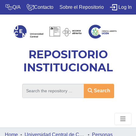
(c
Q/A
Contacto
Sobre el Repositorio
Log In
REPOSITORIO
INSTITUCIONAL
Search
Home
HOME
Universidad Central de Chile
Personas