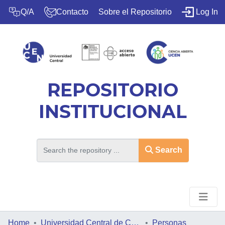
(c
Q/A
Contacto
Sobre el Repositorio
Log In
REPOSITORIO
INSTITUCIONAL
Search
Home
HOME
Universidad Central de Chile
Personas