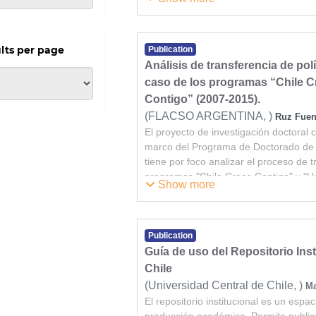
nuevos antecedentes que complejicen 
investigación académica en Chile, est
miembros del CUP.
La metodología de este estudio incluy
lts per page
Publication
detallada de los productos de investi
Análisis de transferencia de pol
impacto, indexados en Web of Science
caso de los programas “Chile 
identificación de los objetos digitales p
Contigo” (2007-2015).
así su trazabilidad para enriquecer e
(
FLACSO ARGENTINA,
)
Ruz Fuen
Los resultados pretenden contribuir a
El proyecto de investigación doctoral 
la evaluación del impacto de la inves
marco del Programa de Doctorado de 
valiosa para la toma de decisiones en 
tiene por foco analizar el proceso de t
programas "Chile Crece Contigo" y "U
Show more
Publication
Guía de uso del Repositorio Inst
Chile
(
Universidad Central de Chile,
)
Ma
El repositorio institucional es un espac
producción académica. Permite public