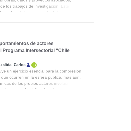
 de los trabajos de investigación. Esta guía
de gestión del conocimiento de la universidad
futuros usuarios del repositorio lo conozcan y
portamientos de actores
l Programa Intersectorial “Chile
zalida, Carlos
ituye un ejercicio esencial para la compresión
 que ocurren en la esfera pública, más aún,
ámicas de los propios actores involucrados,
 esta razón, el objetivo de esta
námicas, comportamientos y opiniones entre
 en la formación de la política intersectorial
d de analizar eventuales tensiones que
 e implementación del programa.
, por tanto, fue en relación con establecer
los actores participantes en la formación