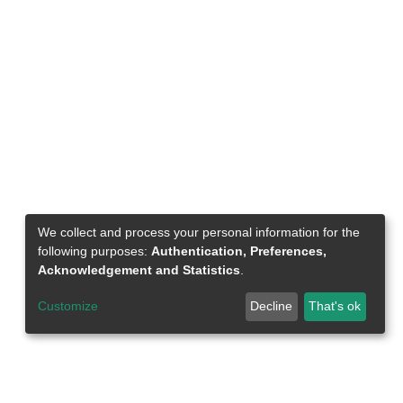
idencia a las etapas posteriores de la
ámicas de estos actores involucrados.
 a partir del estudio de casos, donde, en
s semiestructuradas a los principales actores
n del programa tanto del gobierno Ricardo
on una revisión exhaustiva de
emás, se efectuaron análisis de actores
no para complementar la mirada cualitativa;
sis de actor-red del proceso mediante
, dan cuenta de la relevancia del proceso
programa, como asimismo del trabajo
ernos de Lagos y Bachelet. Además, se
We collect and process your personal information for the
e dan cuenta del protagonismo de algunos
following purposes:
Authentication, Preferences,
ión tanto de la implementación inicial como
Acknowledgement and Statistics
.
apacidades de movilización de recursos para
Customize
Decline
That's ok
un grado de incidencia en los desarrollos
 las interacciones y dinámicas de los actores
ortancia de entender las dinámicas entre
 de formación de política pública, como
 recursos que existen dentro de los marcos