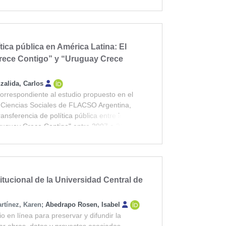
la evaluación del impacto de la
e estudio se centra en las universidades
e la implementación de una identificación
gación valorados clásicamente como de alto
ítica pública en América Latina: El
 y Scopus, dándole prioridad a la
Crece Contigo” y “Uruguay Crece
or su identificador persistente, facilitando
l presente estudio en una segunda etapa.
zalida, Carlos
 enriquecer los elementos a considerar para
correspondiente al estudio propuesto en el
tigación académica, brindando información
Ciencias Sociales de FLACSO Argentina,
el ámbito académico y científico en Chile.
ransferencia de política pública entre los
ruguay Crece Contigo" entre 2007 a 2015.
itucional de la Universidad Central de
rtínez, Karen
;
Abedrapo Rosen, Isabel
io en línea para preservar y difundir la
ar obras, datos y proyectos asociados,