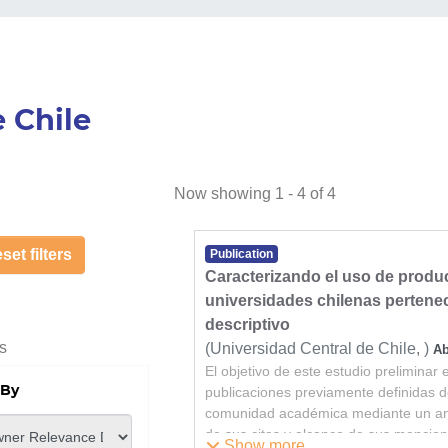
 Chile
Now showing
1 - 4 of 4
et filters
Publication
Caracterizando el uso de produ
universidades chilenas pertenec
descriptivo
s
(
Universidad Central de Chile,
)
Ab
El objetivo de este estudio preliminar e
Hartley, Ricardo
 By
publicaciones previamente definidas de
comunidad académica mediante un anál
de sus citas y alcance de sus mencion
Show more