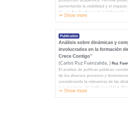
aumentando la visibilidad y el impacto
de uso fue hecha por la subdirección 
Show more
central de Chile con el fin de que los 
empiecen a interactuar con el mismo.
Publication
Análisis sobre dinámicas y com
involucrados en la formación de
Crece Contigo”
(
Carlos Ruz Fuenzalida,
)
Ruz Fuen
El análisis de políticas públicas const
de los diversos procesos y fenómenos
considerando la relevancia de las din
sus recursos y la institucionalidad. Por
Show more
investigación fue caracterizar las di
los actores involucrados que participan
“Chile Crece Contigo”, con la finalida
hayan incidido en el posterior diseño
La pregunta principal de investigación
cómo fue el proceso de interacción de 